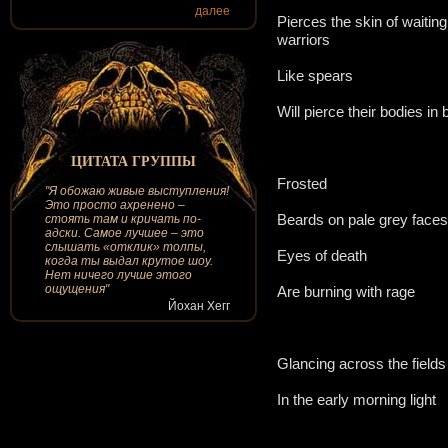
далее
Pierces the skin of waiting
warriors
Like spears
Will pierce their bodies in b
ЦИТАТА ГРУППЫ
Frosted
"Я обожаю живые выступления!
Это просто ахренено –
Beards on pale grey faces
стоять там и кричать по-
адски. Самое лучшее – это
слышать «отклик» толпы,
Eyes of death
когда ты выдал крутое шоу.
Нет ничего лучше этого
ощущения"
Are burning with rage
Йохан Хегг
Glancing across the fields
In the early morning light