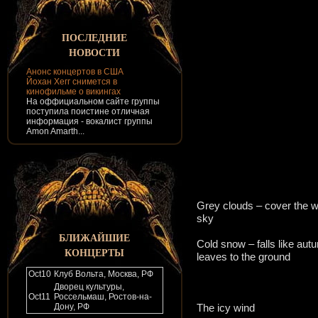
ПОСЛЕДНИЕ
НОВОСТИ
Анонс концертов в США
Йохан Хегг снимется в
кинофильме о викингах
На оффициальном сайте группы
поступила поистине отличная
информация - вокалист группы
Amon Amarth...
Grey clouds – cover the w
sky
БЛИЖАЙШИЕ
Cold snow – falls like aut
КОНЦЕРТЫ
leaves to the ground
Oct
10
Клуб Вольта, Москва, РФ
Дворец культуры,
Oct
11
Россельмаш, Ростов-на-
Дону, РФ
The icy wind