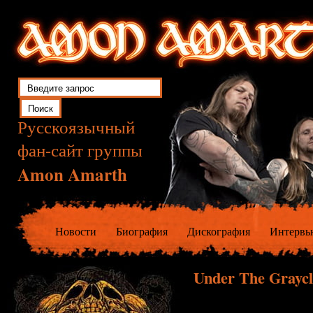
Русскоязычный
фан-сайт группы
Amon Amarth
Новости
Биография
Дискография
Интервь
Under The Graycl