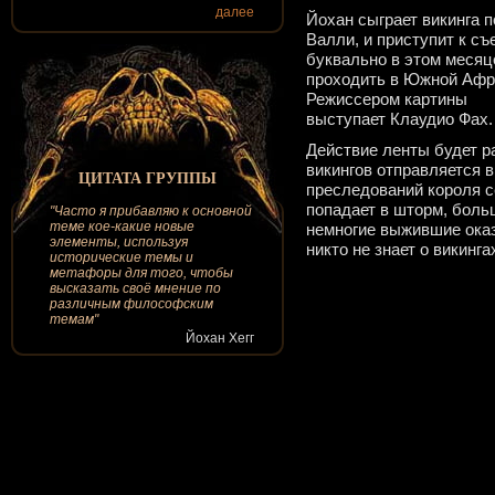
далее
Йохан сыграет викинга п
Валли, и приступит к с
буквально в этом месяце
проходить в Южной Афр
Режиссером картины
выступает Клаудио Фах.
Действие ленты будет р
викингов отправляется 
ЦИТАТА ГРУППЫ
преследований короля с
попадает в шторм, боль
"Часто я прибавляю к основной
теме кое-какие новые
немногие выжившие оказ
элементы, используя
никто не знает о викинга
исторические темы и
метафоры для того, чтобы
высказать своё мнение по
различным философским
темам"
Йохан Хегг