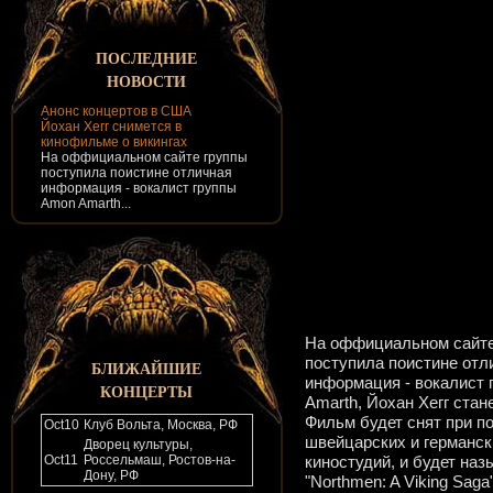
ПОСЛЕДНИЕ
НОВОСТИ
Анонс концертов в США
Йохан Хегг снимется в
кинофильме о викингах
На оффициальном сайте группы
поступила поистине отличная
информация - вокалист группы
Amon Amarth...
На оффициальном сайте
поступила поистине отл
БЛИЖАЙШИЕ
информация - вокалист
КОНЦЕРТЫ
Amarth, Йохан Хегг стан
Фильм будет снят при п
Oct
10
Клуб Вольта, Москва, РФ
швейцарских и германск
Дворец культуры,
Oct
11
Россельмаш, Ростов-на-
киностудий, и будет наз
Дону, РФ
"Northmen: A Viking Saga"