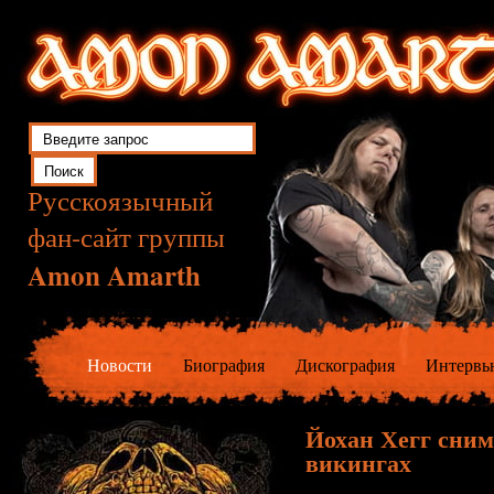
Русскоязычный
фан-сайт группы
Amon Amarth
Новости
Биография
Дискография
Интервь
Йохан Хегг сним
викингах