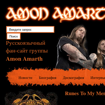
Русскоязычный
фан-сайт группы
Amon Amarth
Новости
Биография
Дискография
Интервь
Runes To My Mem