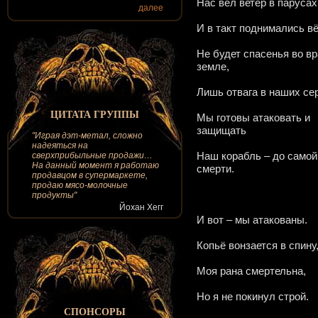
Нас вёл ветер в парусах
далее
И в такт поднимались в
Не будет спасенья во в
земле,
Лишь отвага в наших се
ЦИТАТА ГРУППЫ
Мы готовы атаковать и
защищать
"Играя дэт-метал, сложно
надеяться на
Наш корабль – до самой
сверхприбыльные продажи…
На данный момент я работаю
смерти.
продавцом в супермаркете,
продаю мясо-молочные
продукты"
Йохан Хегг
И вот – мы атакованы.
Копьё вонзается в спину
Моя рана смертельна,
Но я не покинул строй.
СПОНСОРЫ