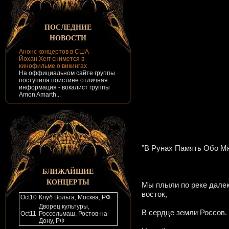
ПОСЛЕДНИЕ
НОВОСТИ
Анонс концертов в США
Йохан Хегг снимется в
кинофильме о викингах
На оффициальном сайте группы
поступила поистине отличная
информация - вокалист группы
Amon Amarth...
"В Рунах Память Обо М
БЛИЖАЙШИЕ
КОНЦЕРТЫ
Мы плыли по реке далек
восток,
Oct
10
Клуб Вольта, Москва, РФ
Дворец культуры,
В сердце земли Россов.
Oct
11
Россельмаш, Ростов-на-
Дону, РФ