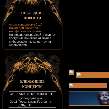
ПОСЛЕДНИЕ
НОВОСТИ
Анонс концертов в США
Йохан Хегг снимется в
кинофильме о викингах
На оффициальном сайте группы
поступила поистине отличная
информация - вокалист группы
Amon Amarth...
БЛИЖАЙШИЕ
КОНЦЕРТЫ
Oct
10
Клуб Вольта, Москва, РФ
Дворец культуры,
Oct
11
Россельмаш, Ростов-на-
Дону, РФ