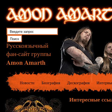
Русскоязычный
фан-сайт группы
Amon Amarth
Новости
Биография
Дискография
Интервь
Интересные ссы