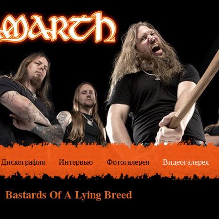
Дискография
Интервью
Фотогалерея
Видеогалерея
Bastards Of A Lying Breed